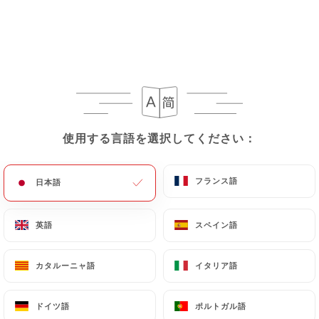
Pommes Frites Maison
16€
Bacon Cheeseburger Angus
Pommes Frites
16.50€
使用する言語を選択してください：
使用する言語を選択してください：
フランス語
フランス語
日本語
日本語
Les Salades
英語
英語
スペイン語
スペイン語
Salade César
Salade, Blanc De Poulet Rôti , Câpres A Queue,
カタルーニャ語
カタルーニャ語
イタリア語
イタリア語
Tomate, Sauce César, Parmesan, Croûtons
15€
ドイツ語
ドイツ語
ポルトガル語
ポルトガル語