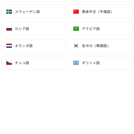
Salade Fraîcheur
スウェーデン語
スウェーデン語
简体中文（中国語）
简体中文（中国語）
Salade, Avocat, Saumon Gravelax, Pamplemousse,
Haricots Verts, Vinaigrette De Mangue, Sésame
Noir
ロシア語
ロシア語
アラビア語
アラビア語
16.50€
オランダ語
オランダ語
한국어（韓国語）
한국어（韓国語）
Salade de Cabécou du Périgord Chaud au Miel
sur Toast
チェコ語
チェコ語
ギリシャ語
ギリシャ語
15.50€
Salade Ciao Bella
Salade, Burrata, Tomates Marinées, Jambon de
parme, Croûtons, Artichauts, Oignons Crispy,
Pesto
16.50€