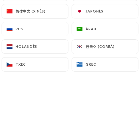
Salade Fraîcheur
简体中文 (XINÈS)
简体中文 (XINÈS)
JAPONÈS
JAPONÈS
Salade, Avocat, Saumon Gravelax, Pamplemousse,
Haricots Verts, Vinaigrette De Mangue, Sésame
Noir
RUS
RUS
ÀRAB
ÀRAB
16.50€
한국어 (COREÀ)
한국어 (COREÀ)
HOLANDÈS
HOLANDÈS
Salade de Cabécou du Périgord Chaud au Miel
sur Toast
TXEC
TXEC
GREC
GREC
15.50€
Salade Ciao Bella
Salade, Burrata, Tomates Marinées, Jambon de
parme, Croûtons, Artichauts, Oignons Crispy,
Pesto
16.50€